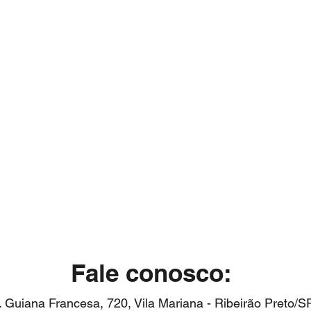
(FAQ)
lique aqui para
Tire suas dúv
 um orçamento
Fale conosco:
. Guiana Francesa, 720, Vila Mariana - Ribeirão Preto/S