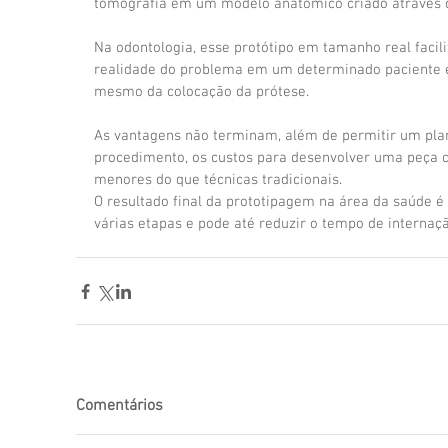
tomografia em um modelo anatômico criado através 
Na odontologia, esse protótipo em tamanho real facili
realidade do problema em um determinado paciente e 
mesmo da colocação da prótese. 
As vantagens não terminam, além de permitir um pl
procedimento, os custos para desenvolver uma peça 
menores do que técnicas tradicionais. 
O resultado final da prototipagem na área da saúde é
várias etapas e pode até reduzir o tempo de internaç
Comentários