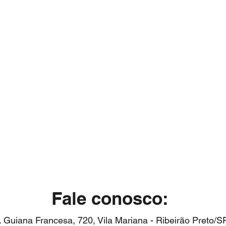
(FAQ)
lique aqui para
Tire suas dúv
 um orçamento
Fale conosco:
. Guiana Francesa, 720, Vila Mariana - Ribeirão Preto/S