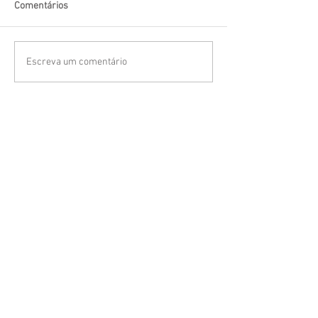
Comentários
Escreva um comentário
(FAQ)
Tire suas dúvidas
Clique aqui para
Fazer um orçamento