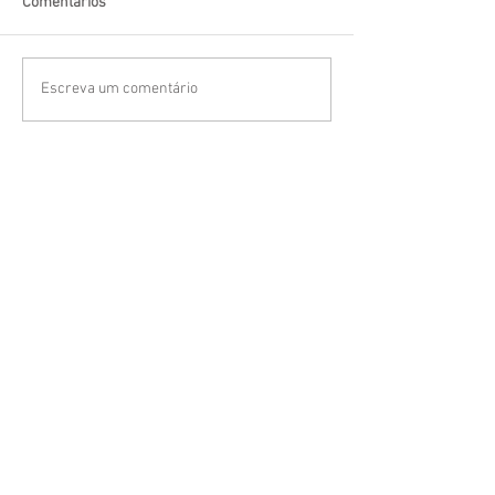
Comentários
Escreva um comentário
(FAQ)
Tire suas dúvidas
Clique aqui para
Fazer um orçamento