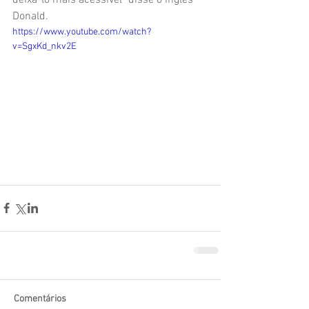
deixá-lo mais acessível" disse o inglês 
Donald. 
https://www.youtube.com/watch?
v=SgxKd_nkv2E
Comentários