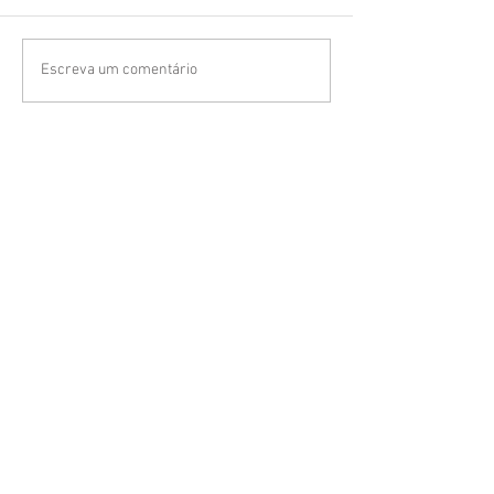
Escreva um comentário
(FAQ)
Tire suas dúvidas
Clique aqui para
Fazer um orçamento