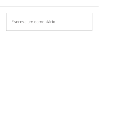
Escreva um comentário
(FAQ)
Tire suas dúvidas
Clique aqui para
Fazer um orçamento