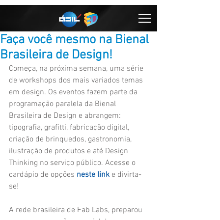
Faça você mesmo na Bienal
Brasileira de Design!
Começa, na próxima semana, uma série 
de workshops dos mais variados temas 
em design. Os eventos fazem parte da 
programação paralela da Bienal 
Brasileira de Design e abrangem: 
tipografia, grafitti, fabricação digital, 
criação de brinquedos, gastronomia, 
ilustração de produtos e até Design 
Thinking no serviço público. Acesse o 
cardápio de opções 
neste link
 e divirta-
se! 
A rede brasileira de Fab Labs, preparou 