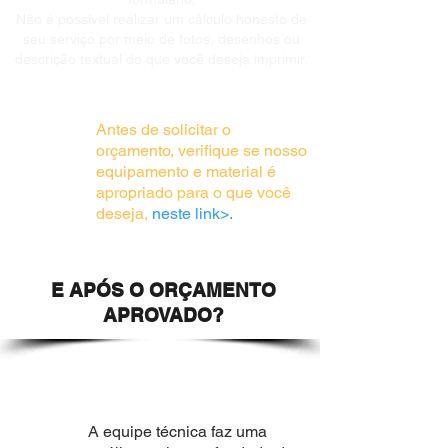
Não é possível realizar um cálculo honesto de
seu serviço por meio de fotos, desenhos ou
descrição textual do que você deseja imprimir.
Antes de solicitar o
orçamento, verifique se nosso
equipamento e material é
apropriado para o que você
deseja,
neste link>
.
E APÓS O ORÇAMENTO
APROVADO?
A equipe técnica faz uma