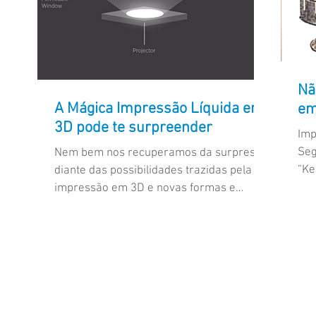
Nã
A Mágica Impressão Líquida em
em
3D pode te surpreender
Imp
Seg
Nem bem nos recuperamos da surpresa
“Ke
diante das possibilidades trazidas pela
pes
impressão em 3D e novas formas e
materiais surgem para nos...